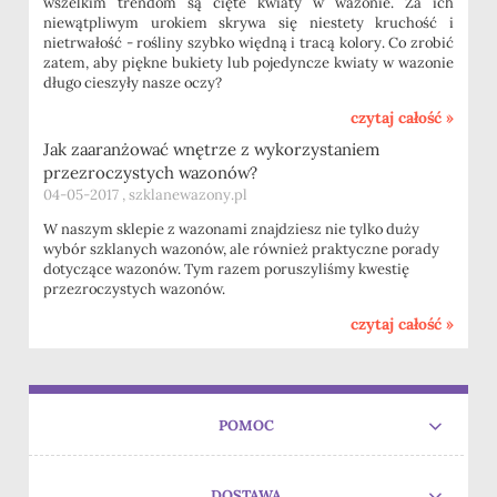
wszelkim trendom są cięte kwiaty w wazonie. Za ich
niewątpliwym urokiem skrywa się niestety kruchość i
nietrwałość - rośliny szybko więdną i tracą kolory. Co zrobić
zatem, aby piękne bukiety lub pojedyncze kwiaty w wazonie
długo cieszyły nasze oczy?
czytaj całość »
Jak zaaranżować wnętrze z wykorzystaniem
przezroczystych wazonów?
04-05-2017 , szklanewazony.pl
W naszym sklepie z wazonami znajdziesz nie tylko duży
wybór szklanych wazonów, ale również praktyczne porady
dotyczące wazonów. Tym razem poruszyliśmy kwestię
przezroczystych wazonów.
czytaj całość »
POMOC
DOSTAWA