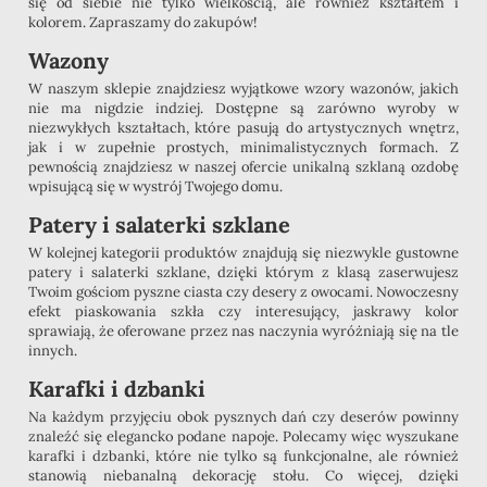
się od siebie nie tylko wielkością, ale również kształtem i
kolorem. Zapraszamy do zakupów!
Wazony
W naszym sklepie znajdziesz wyjątkowe wzory wazonów, jakich
nie ma nigdzie indziej. Dostępne są zarówno wyroby w
niezwykłych kształtach, które pasują do artystycznych wnętrz,
jak i w zupełnie prostych, minimalistycznych formach. Z
pewnością znajdziesz w naszej ofercie unikalną szklaną ozdobę
wpisującą się w wystrój Twojego domu.
Patery i salaterki szklane
W kolejnej kategorii produktów znajdują się niezwykle gustowne
patery i salaterki szklane, dzięki którym z klasą zaserwujesz
Twoim gościom pyszne ciasta czy desery z owocami. Nowoczesny
efekt piaskowania szkła czy interesujący, jaskrawy kolor
sprawiają, że oferowane przez nas naczynia wyróżniają się na tle
innych.
Karafki i dzbanki
Na każdym przyjęciu obok pysznych dań czy deserów powinny
znaleźć się elegancko podane napoje. Polecamy więc wyszukane
karafki i dzbanki, które nie tylko są funkcjonalne, ale również
stanowią niebanalną dekorację stołu. Co więcej, dzięki