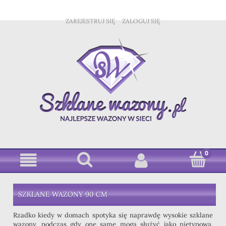
ZAREJESTRUJ SIĘ
ZALOGUJ SIĘ
SZKLANE WAZONY 90 CM
Rzadko kiedy w domach spotyka się naprawdę wysokie szklane
wazony, podczas gdy one same mogą służyć jako nietypowa,