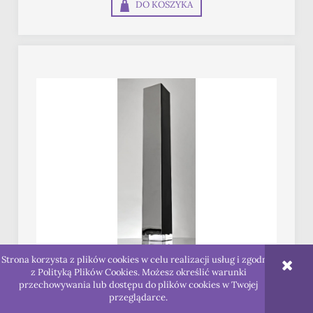
DO KOSZYKA
Strona korzysta z plików cookies w celu realizacji usług i zgodnie
z Polityką Plików Cookies. Możesz określić warunki
WYSOKI KWADRATOWY WAZON Z
przechowywania lub dostępu do plików cookies w Twojej
CZARNEGO SZKŁA H 70 CM
przeglądarce.