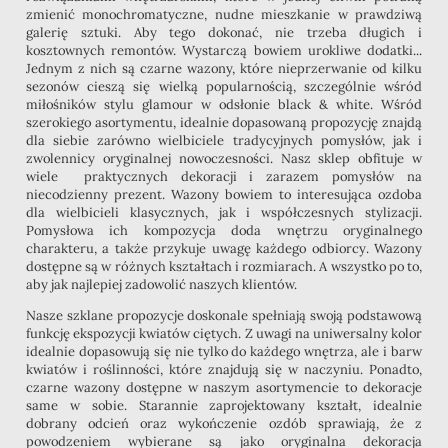
zmienić monochromatyczne, nudne mieszkanie w prawdziwą
galerię sztuki. Aby tego dokonać, nie trzeba długich i
kosztownych remontów. Wystarczą bowiem urokliwe dodatki...
Jednym z nich są czarne wazony, które nieprzerwanie od kilku
sezonów cieszą się wielką popularnością, szczególnie wśród
miłośników stylu glamour w odsłonie black & white. Wśród
szerokiego asortymentu, idealnie dopasowaną propozycję znajdą
dla siebie zarówno wielbiciele tradycyjnych pomysłów, jak i
zwolennicy oryginalnej nowoczesności. Nasz sklep obfituje w
wiele praktycznych dekoracji i zarazem pomysłów na
niecodzienny prezent. Wazony bowiem to interesująca ozdoba
dla wielbicieli klasycznych, jak i współczesnych stylizacji.
Pomysłowa ich kompozycja doda wnętrzu oryginalnego
charakteru, a także przykuje uwagę każdego odbiorcy. Wazony
dostępne są w różnych kształtach i rozmiarach. A wszystko po to,
aby jak najlepiej zadowolić naszych klientów.
Nasze szklane propozycje doskonale spełniają swoją podstawową
funkcję ekspozycji kwiatów ciętych. Z uwagi na uniwersalny kolor
idealnie dopasowują się nie tylko do każdego wnętrza, ale i barw
kwiatów i roślinności, które znajdują się w naczyniu. Ponadto,
czarne wazony dostępne w naszym asortymencie to dekoracje
same w sobie. Starannie zaprojektowany kształt, idealnie
dobrany odcień oraz wykończenie ozdób sprawiają, że z
powodzeniem wybierane są jako oryginalna dekoracja