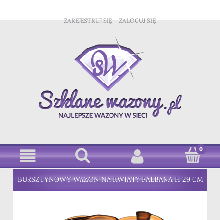
ZAREJESTRUJ SIĘ
ZALOGUJ SIĘ
BURSZTYNOWY WAZON NA KWIATY FALBANA H 29 CM