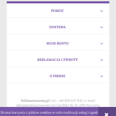
POMOC
DOSTAWA
MOJE KONTO
REKLAMACJA I ZWROTY
O FIRMIE
Szklanewazony.pl
| tel.:
+48 509 657 932
, e-mail:
sklep@szklanewazony.pl
| Siedliki 10, 21-200 Parczew,
woj.lubelskie
Strona korzysta z plików cookies w celu realizacji usług i zgodnie