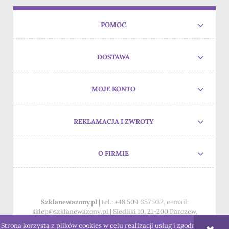
POMOC
DOSTAWA
MOJE KONTO
REKLAMACJA I ZWROTY
O FIRMIE
Szklanewazony.pl
| tel.:
+48 509 657 932
, e-mail:
sklep@szklanewazony.pl
| Siedliki 10, 21-200 Parczew,
woj.lubelskie
Strona korzysta z plików cookies w celu realizacji usług i zgodnie