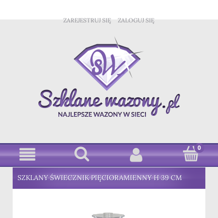
ZAREJESTRUJ SIĘ
ZALOGUJ SIĘ
SZKLANY ŚWIECZNIK PIĘCIORAMIENNY H 39 CM