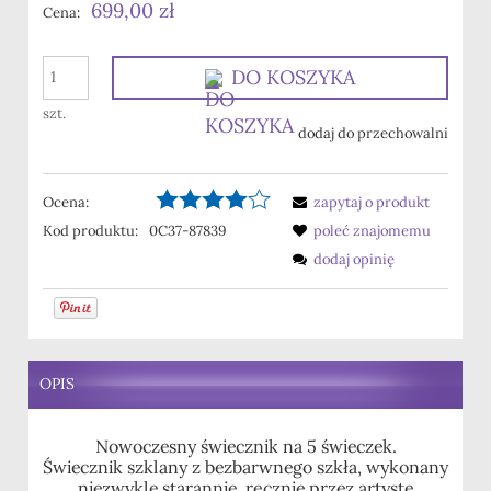
699,00 zł
Cena:
DO KOSZYKA
szt.
dodaj do przechowalni
Ocena:
zapytaj o produkt
Kod produktu:
0C37-87839
poleć znajomemu
dodaj opinię
OPIS
Nowoczesny świecznik na 5 świeczek.
Świecznik szklany z bezbarwnego szkła, wykonany
niezwykle starannie, ręcznie przez artystę